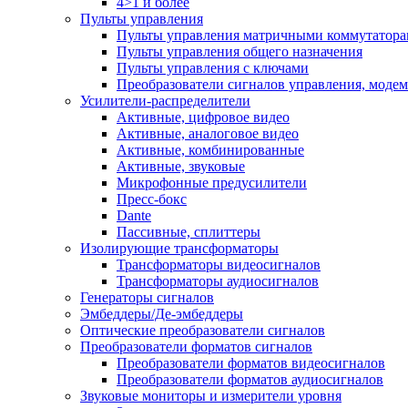
4>1 и более
Пульты управления
Пульты управления матричными коммутатор
Пульты управления общего назначения
Пульты управления с ключами
Преобразователи сигналов управления, моде
Усилители-распределители
Активные, цифровое видео
Активные, аналоговое видео
Активные, комбинированные
Активные, звуковые
Микрофонные предусилители
Пресс-бокс
Dante
Пассивные, сплиттеры
Изолирующие трансформаторы
Трансформаторы видеосигналов
Трансформаторы аудиосигналов
Генераторы сигналов
Эмбеддеры/Де-эмбеддеры
Оптические преобразователи сигналов
Преобразователи форматов сигналов
Преобразователи форматов видеосигналов
Преобразователи форматов аудиосигналов
Звуковые мониторы и измерители уровня