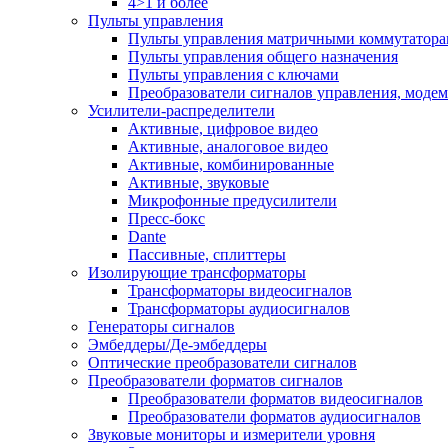
4>1 и более
Пульты управления
Пульты управления матричными коммутатор
Пульты управления общего назначения
Пульты управления с ключами
Преобразователи сигналов управления, моде
Усилители-распределители
Активные, цифровое видео
Активные, аналоговое видео
Активные, комбинированные
Активные, звуковые
Микрофонные предусилители
Пресс-бокс
Dante
Пассивные, сплиттеры
Изолирующие трансформаторы
Трансформаторы видеосигналов
Трансформаторы аудиосигналов
Генераторы сигналов
Эмбеддеры/Де-эмбеддеры
Оптические преобразователи сигналов
Преобразователи форматов сигналов
Преобразователи форматов видеосигналов
Преобразователи форматов аудиосигналов
Звуковые мониторы и измерители уровня