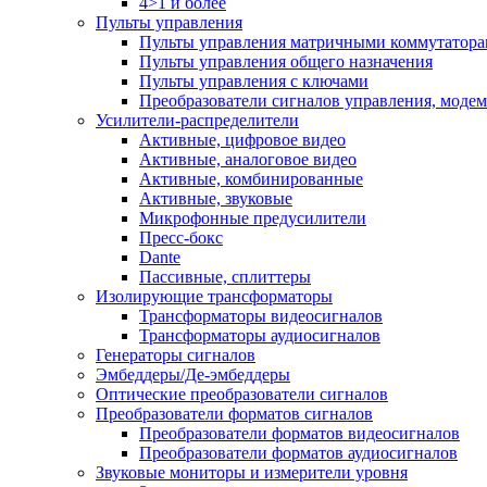
4>1 и более
Пульты управления
Пульты управления матричными коммутатор
Пульты управления общего назначения
Пульты управления с ключами
Преобразователи сигналов управления, моде
Усилители-распределители
Активные, цифровое видео
Активные, аналоговое видео
Активные, комбинированные
Активные, звуковые
Микрофонные предусилители
Пресс-бокс
Dante
Пассивные, сплиттеры
Изолирующие трансформаторы
Трансформаторы видеосигналов
Трансформаторы аудиосигналов
Генераторы сигналов
Эмбеддеры/Де-эмбеддеры
Оптические преобразователи сигналов
Преобразователи форматов сигналов
Преобразователи форматов видеосигналов
Преобразователи форматов аудиосигналов
Звуковые мониторы и измерители уровня